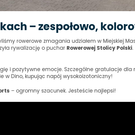
ach – zespołowo, kolorow
yliśmy rowerowe zmagania udziałem w Miejskiej Mas
zyła rywalizację o puchar
Rowerowej Stolicy Polski
.
ię i pozytywne emocje. Szczególne gratulacje dla n
e w Dino, kupując napój wysokoizotoniczny!
orts
– ogromny szacunek. Jesteście najlepsi!