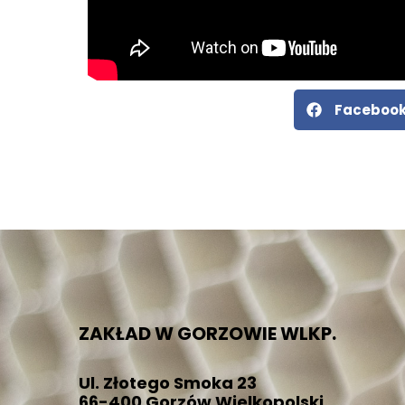
Faceboo
ZAKŁAD W GORZOWIE WLKP.
Ul. Złotego Smoka 23
66-400 Gorzów Wielkopolski