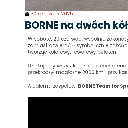
30 czerwca, 2025
BORNE na dwóch kółk
W sobotę, 29 czerwca, wspólnie zakończ
zamiast otwierać – symbolicznie zakońc
tworząc kolorowy, rowerowy peleton.
Dziękujemy wszystkim za obecność, energ
przekroczył magiczne 2000 km… przy kasi
A całemu zespołowi
BORNE Team for Sp