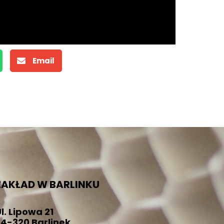
Email
ZAKŁAD W BARLINKU
l. Lipowa 21
74-320 Barlinek