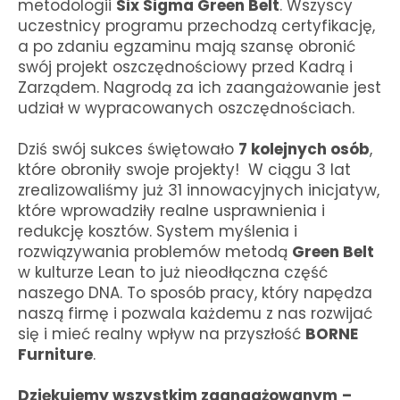
metodologii
Six Sigma Green Belt
. Wszyscy
uczestnicy programu przechodzą certyfikację,
a po zdaniu egzaminu mają szansę obronić
swój projekt oszczędnościowy przed Kadrą i
Zarządem. Nagrodą za ich zaangażowanie jest
udział w wypracowanych oszczędnościach.
Dziś swój sukces świętowało
7 kolejnych osób
,
które obroniły swoje projekty! W ciągu 3 lat
zrealizowaliśmy już 31 innowacyjnych inicjatyw,
które wprowadziły realne usprawnienia i
redukcję kosztów.
System myślenia i
rozwiązywania problemów metodą
Green Belt
w kulturze Lean to już nieodłączna część
naszego DNA. To sposób pracy, który napędza
naszą firmę i pozwala każdemu z nas rozwijać
się i mieć realny wpływ na przyszłość
BORNE
Furniture
.
Dziękujemy wszystkim zaangażowanym
–